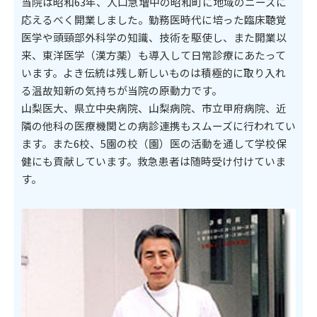
当院は昭和63年、人口急増中の昭和町に地域のニーズに
応えるべく開業しました。勤務医時代に培った臨床聴覚
医学や頭頸部外科学の知識、技術を駆使し、また開業以
来、東洋医学（漢方薬）も導入して日常診療にあたって
います。よき伝統は残し新しいものは積極的に取り入れ
る温故知新の気持ちが当院の原動力です。
山梨医大、県立中央病院、山梨病院、市立甲府病院、近
隣の他科の医療機関との病診連携もスムーズに行われてい
ます。また6校、5園の校（園）医の活動を通して学校保
健にも貢献しています。救急患者は随時受け付けていま
す。