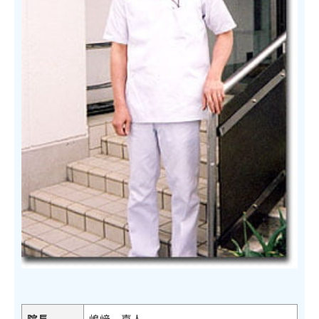
院長
嶋﨑 嘉人